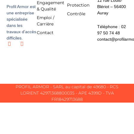
12 rue Louis-
Engagement
Protection
Profil Armor est
Blériot – 56400
& Qualité
une entreprise
Auray
Contrôle
Emploi /
spécialisée
Carrière
dans les
Téléphone : 02
travaux d'accès
Contact
97 50 74 48
difficiles.
contact@profilarm
L
I
i
n
n
s
k
t
e
a
d
g
i
r
n
a
m
PROFIL ARMOR - SARL au capital de 49680 - RCS
LORIENT 42971368800035 - APE 4399D - TVA
FR18429713688