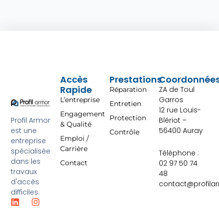
Accès
Prestations
Coordonnée
Rapide
ZA de Toul
Réparation
Garros
L’entreprise
Entretien
12 rue Louis-
Engagement
Protection
Profil Armor
Blériot –
& Qualité
est une
56400 Auray
Contrôle
Emploi /
entreprise
Carrière
spécialisée
Téléphone :
dans les
02 97 50 74
Contact
travaux
48
d'accès
contact@profila
difficiles.
L
I
i
n
n
s