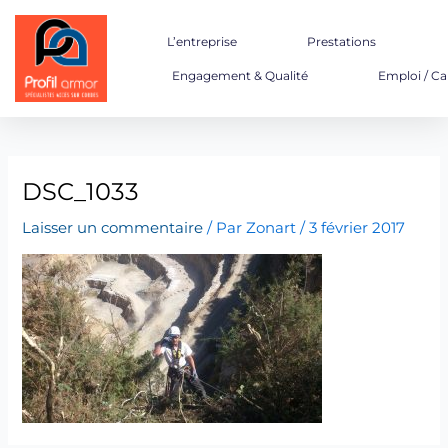
Aller
au
L’entreprise
Prestations
contenu
Engagement & Qualité
Emploi / Ca
DSC_1033
Laisser un commentaire
/ Par
Zonart
/
3 février 2017