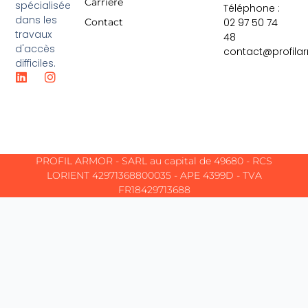
Carrière
spécialisée
Téléphone :
dans les
02 97 50 74
Contact
travaux
48
d'accès
contact@profila
difficiles.
L
I
i
n
n
s
k
t
e
a
d
g
i
r
PROFIL ARMOR - SARL au capital de 49680 - RCS
n
a
m
LORIENT 42971368800035 - APE 4399D - TVA
FR18429713688