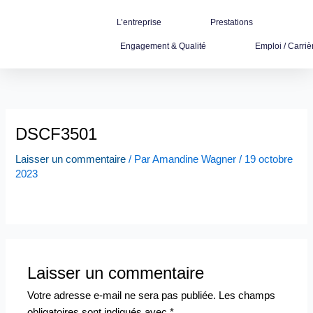
Aller
L’entreprise
Prestations
au
contenu
Engagement & Qualité
Emploi / Carriè
DSCF3501
Laisser un commentaire
/ Par
Amandine Wagner
/
19 octobre
2023
Laisser un commentaire
Votre adresse e-mail ne sera pas publiée.
Les champs
obligatoires sont indiqués avec
*