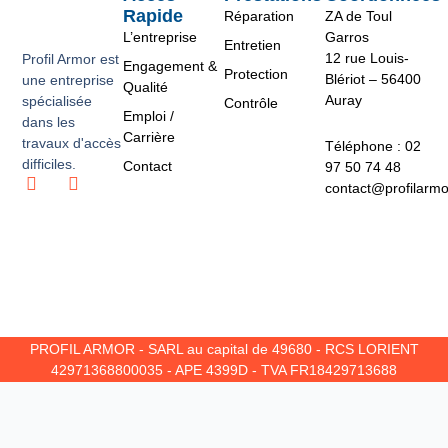
Rapide
Réparation
ZA de Toul
L’entreprise
Garros
Entretien
12 rue Louis-
Profil Armor est
Engagement &
Protection
Blériot – 56400
une entreprise
Qualité
Auray
spécialisée
Contrôle
Emploi /
dans les
Carrière
travaux d'accès
Téléphone : 02
difficiles.
Contact
97 50 74 48
L
I
contact@profilarm
i
n
n
s
k
t
e
a
d
g
i
r
n
a
m
PROFIL ARMOR - SARL au capital de 49680 - RCS LORIENT
42971368800035 - APE 4399D - TVA FR18429713688