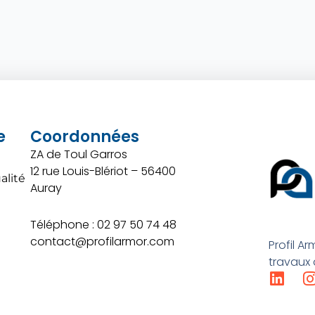
e
Coordonnées
ZA de Toul Garros
12 rue Louis-Blériot – 56400
lité
Auray
Téléphone : 02 97 50 74 48
contact@profilarmor.com
Profil A
travaux d
L
I
i
n