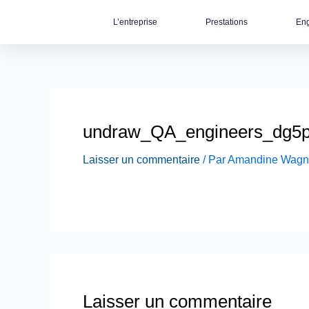
Aller
L’entreprise
Prestations
Eng
au
contenu
undraw_QA_engineers_dg5p
Laisser un commentaire
/ Par
Amandine Wagn
Laisser un commentaire