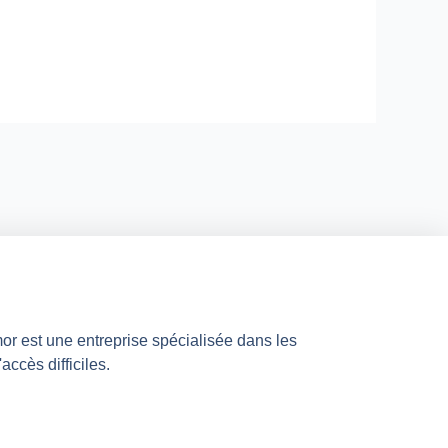
mor est une entreprise spécialisée dans les
accès difficiles.
n
s