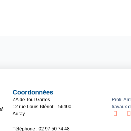
Coordonnées
ZA de Toul Garros
Profil Ar
12 rue Louis-Blériot – 56400
travaux d'
té
L
I
Auray
i
n
Téléphone : 02 97 50 74 48