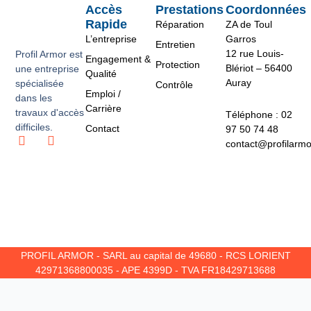
Accès
Prestations
Coordonnées
Rapide
Réparation
ZA de Toul
L’entreprise
Garros
Entretien
12 rue Louis-
Profil Armor est
Engagement &
Protection
Blériot – 56400
une entreprise
Qualité
Auray
spécialisée
Contrôle
Emploi /
dans les
Carrière
travaux d'accès
Téléphone : 02
difficiles.
Contact
97 50 74 48
L
I
contact@profilarm
i
n
n
s
k
t
e
a
d
g
i
r
n
a
m
PROFIL ARMOR - SARL au capital de 49680 - RCS LORIENT
42971368800035 - APE 4399D - TVA FR18429713688