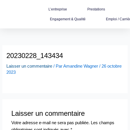
Aller
L’entreprise
Prestations
au
contenu
Engagement & Qualité
Emploi / Carriè
20230228_143434
Laisser un commentaire
/ Par
Amandine Wagner
/
26 octobre
2023
Laisser un commentaire
Votre adresse e-mail ne sera pas publiée.
Les champs
obligatoires sont indiqués avec
*