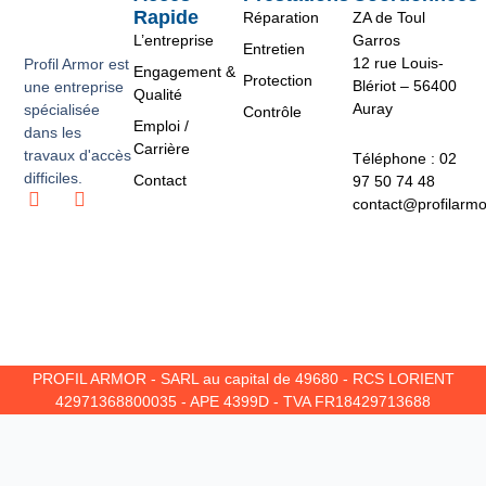
Rapide
Réparation
ZA de Toul
L’entreprise
Garros
Entretien
12 rue Louis-
Profil Armor est
Engagement &
Protection
Blériot – 56400
une entreprise
Qualité
Auray
spécialisée
Contrôle
Emploi /
dans les
Carrière
travaux d'accès
Téléphone : 02
difficiles.
Contact
97 50 74 48
L
I
contact@profilarm
i
n
n
s
k
t
e
a
d
g
i
r
n
a
m
PROFIL ARMOR - SARL au capital de 49680 - RCS LORIENT
42971368800035 - APE 4399D - TVA FR18429713688