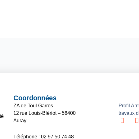
Coordonnées
ZA de Toul Garros
Profil Ar
12 rue Louis-Blériot – 56400
travaux d'
té
L
I
Auray
i
n
Téléphone : 02 97 50 74 48