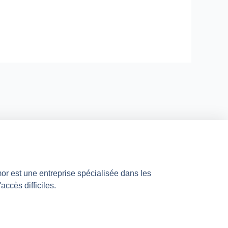
mor est une entreprise spécialisée dans les
accès difficiles.
n
s